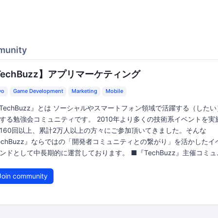
munity
TechBuzz】アプリマーケティング
yo
Game Development
Marketing
Mobile
TechBuzz』とは ソーシャルやスマートフォン領域で活躍する（した
する勉強会コミュニティです。 2010年より多くの技術系イベントを実
160回以上、累計2万人以上の方々にご参加頂いてきました。そんな
echBuzz』ならではの「開発者コミュニティとの繋がり」を活かしたイ
ンドとして中長期的に運営しております。 ■『TechBuzz』主催コミュニ
oin community