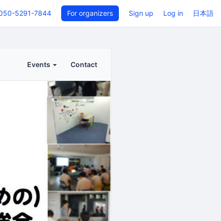
050-5291-7844
For organizers
Sign up
Log in
日本語
Events
Contact