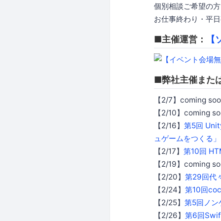
個別相談ご希望の方
お仕事終わり・平日
■主催運営：
【
■弊社主催また
【2/7】coming soo
【2/10】coming so
【2/16】
第5回 Un
ュゲームをつくる」
【2/17】
第10回 HT
【2/19】coming so
【2/20】
第29回代々
【2/24】
第10回co
【2/25】
第5回ノン
【2/26】
第6回Sw