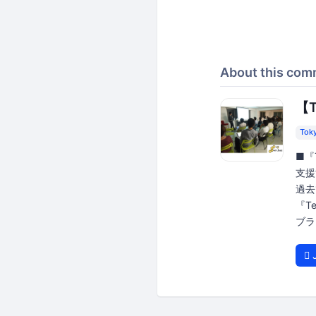
About this com
【
Tok
■『
支援
過去
『T
ブラ
J