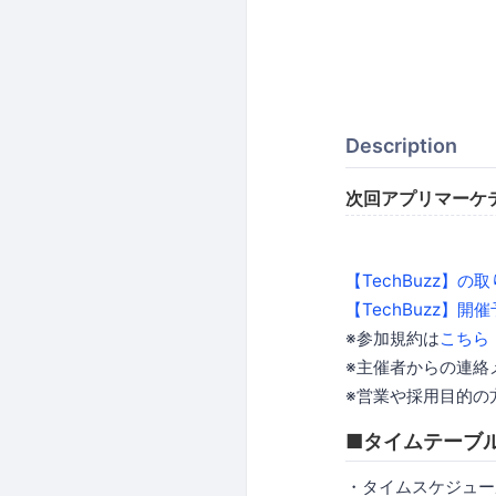
Description
次回アプリマーケ
【TechBuzz】の
【TechBuzz】開
※参加規約は
こちら
※主催者からの連絡
※営業や採用目的の
■タイムテーブ
・タイムスケジュー