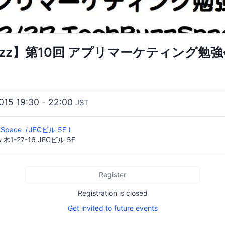
Buzz】第10回 アプリマーケティング勉
2015 19:30 - 22:00
JST
Space（JECビル 5F )
-27-16 JECビル 5F
Register
Registration is closed
Get invited to future events