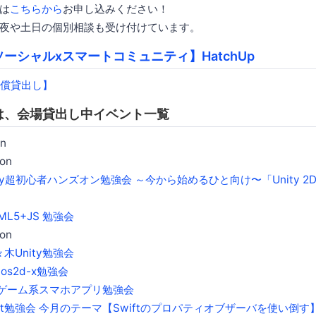
は
こちらから
お申し込みください！
夜や土日の個別相談も受け付けています。
ソーシャルxスマートコミュニティ】HatchUp
は、会場貸出し中イベント一覧
n
on
ity超初心者ハンズオン勉強会 ～今から始めるひと向け〜「Unity 2D 
ML5+JS 勉強会
on
木Unity勉強会
cos2d-x勉強会
ゲーム系スマホアプリ勉強会
ift勉強会 今月のテーマ【Swiftのプロパティオブザーバを使い倒す