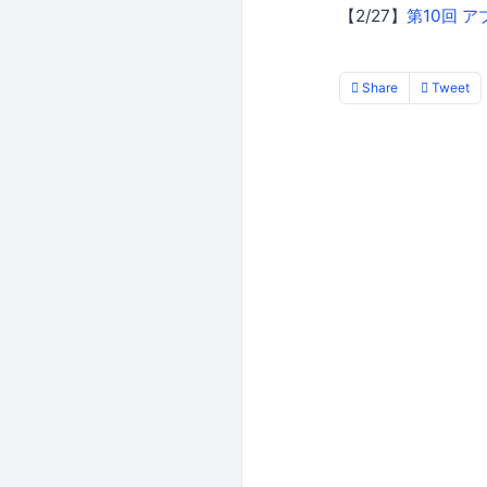
【2/27】
第10回 
Share
Tweet