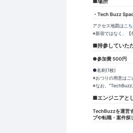
■場所
・Tech Buzz
アクセス地図は
こち
※新宿ではなく、【
■持参していた
●参加費 500円
●名刺(1枚)
※おつりの用意はご
※なお、"TechB
■エンジニアと
TechBuzzを
プや転職・案件探